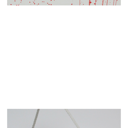
FORMATO STANDARD
– Prodotto Economico
abbiamo creato un formato standard (
per panettone e
pandoro
) economico, che possiamo personalizzare
con Stampa a Caldo (
oro, argento o colorato
).
PRODOTTO SU MISURA
– Prodotto di Lusso
come già successo, realizziamo Scatole Porta
Panettoni su misura dello Chef (
base, profondità,
altezza del panettone
). Possiamo scegliere di utilizzare
manici in cordoncino o in cartone fustellati e scegliere
tutte le nobilitazioni (f
initure superficiali
) che riteniamo
necessarie.