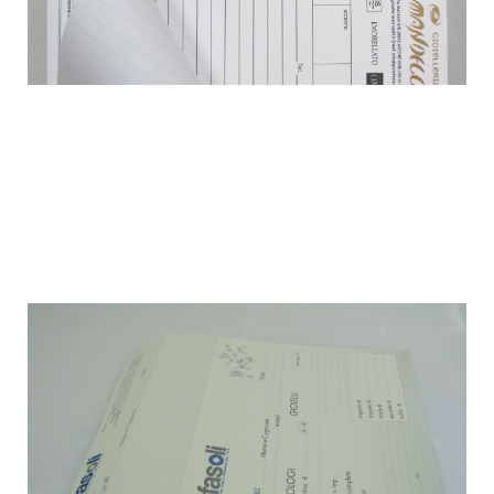
BUSTE RIPARAZIONE OROLOGI
buste in carta bianca o gialla per riparazioni di
orologeria.
A seconda delle necessità può essere prodotta con
uno/due fogli di carta copiativa staccabili. Numerazioni
progressive. Barcode. Formati su misura e
perforazione orizzontale per tagliando di ricevuta.
Diciture di legge stampate. Grafica a vostra scelta.