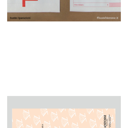
BUSTE RIPARAZIONE GIOIELLI
buste in carta bianca o gialla per riparazioni di gioielli.
Si può scegliere tra:
Buste senza tagliando e senza numerazione
Buste con tagliando (
fustellata con ricevuta staccabile
)
e doppia numerazione
Buste riparazione, con foglio copiativo, con tagliando e
doppia numerazione
Biglietti riparazione con tagliando e doppia
numerazione
Vostra grafica su uno o due lati.