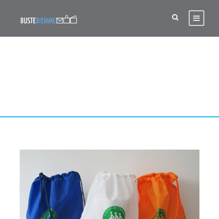
TAG
sacca sport